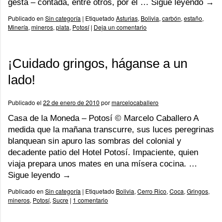
gesta – contada, entre otros, por el …
Sigue leyendo
→
Publicado en
Sin categoría
|
Etiquetado
Asturias
,
Bolivia
,
carbón
,
estaño
,
Minería
,
mineros
,
plata
,
Potosí
|
Deja un comentario
¡Cuidado gringos, háganse a un
lado!
Publicado el
22 de enero de 2010
por
marcelocaballero
Casa de la Moneda – Potosí © Marcelo Caballero A
medida que la mañana transcurre, sus luces peregrinas
blanquean sin apuro las sombras del colonial y
decadente patio del Hotel Potosí. Impaciente, quien
viaja prepara unos mates en una mísera cocina. …
Sigue leyendo
→
Publicado en
Sin categoría
|
Etiquetado
Bolivia
,
Cerro Rico
,
Coca
,
Gringos
,
mineros
,
Potosí
,
Sucre
|
1 comentario