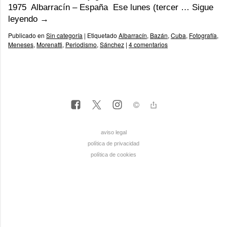
1975 Albarracín – España Ese lunes (tercer …
Sigue
leyendo
→
Publicado en
Sin categoría
|
Etiquetado
Albarracín
,
Bazán
,
Cuba
,
Fotografía
,
Meneses
,
Morenatti
,
Periodismo
,
Sánchez
|
4 comentarios
aviso legal
política de privacidad
política de cookies