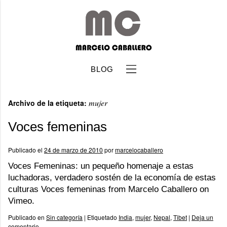
BLOG
mujer
Archivo de la etiqueta:
Voces femeninas
Publicado el
24 de marzo de 2010
por
marcelocaballero
b
Voces Femeninas: un pequeño homenaje a estas
luchadoras, verdadero sostén de la economía de estas
culturas Voces femeninas from Marcelo Caballero on
Vimeo.
Publicado en
Sin categoría
|
Etiquetado
India
,
mujer
,
Nepal
,
Tibet
|
Deja un
comentario