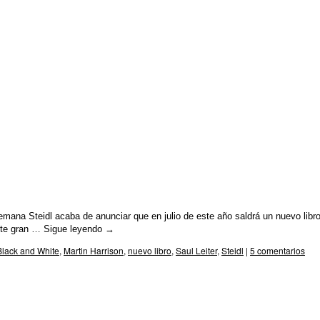
lemana Steidl acaba de anunciar que en julio de este año saldrá un nuevo libr
este gran …
Sigue leyendo
→
Black and White
,
Martin Harrison
,
nuevo libro
,
Saul Leiter
,
Steidl
|
5 comentarios