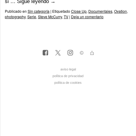
si …
Sigue leyendo
→
Publicado en
Sin categoría
|
Etiquetado
Close Up
,
Documentales
,
Ovation
,
photography
,
Serie
,
Steve McCurry
,
TV
|
Deja un comentario
aviso legal
política de privacidad
política de cookies