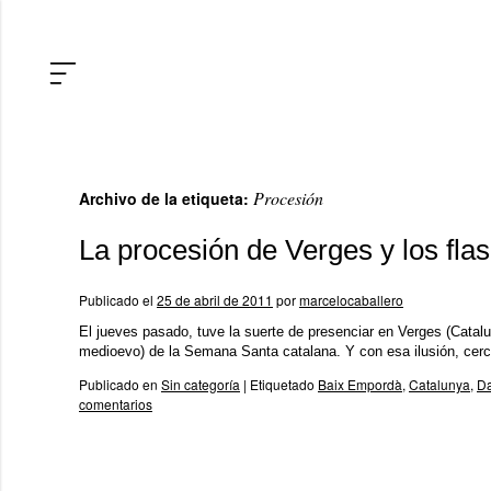
Procesión
Archivo de la etiqueta:
La procesión de Verges y los fla
Publicado el
25 de abril de 2011
por
marcelocaballero
El jueves pasado, tuve la suerte de presenciar en Verges (Catalu
medioevo) de la Semana Santa catalana. Y con esa ilusión, cer
Publicado en
Sin categoría
|
Etiquetado
Baix Empordà
,
Catalunya
,
Da
comentarios