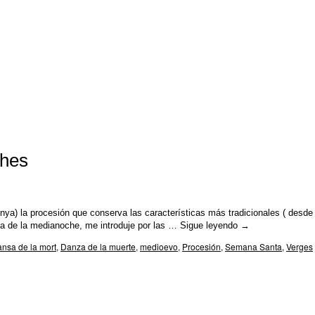
shes
nya) la procesión que conserva las características más tradicionales ( desde 
ca de la medianoche, me introduje por las …
Sigue leyendo
→
nsa de la mort
,
Danza de la muerte
,
medioevo
,
Procesión
,
Semana Santa
,
Verges