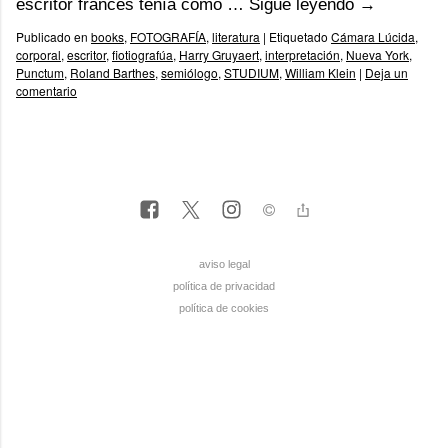
escritor francés tenía como …
Sigue leyendo
→
Publicado en
books
,
FOTOGRAFÍA
,
literatura
|
Etiquetado
Cámara Lúcida
,
corporal
,
escritor
,
fiotiografúa
,
Harry Gruyaert
,
interpretación
,
Nueva York
,
Punctum
,
Roland Barthes
,
semiólogo
,
STUDIUM
,
William Klein
|
Deja un
comentario
aviso legal
política de privacidad
política de cookies