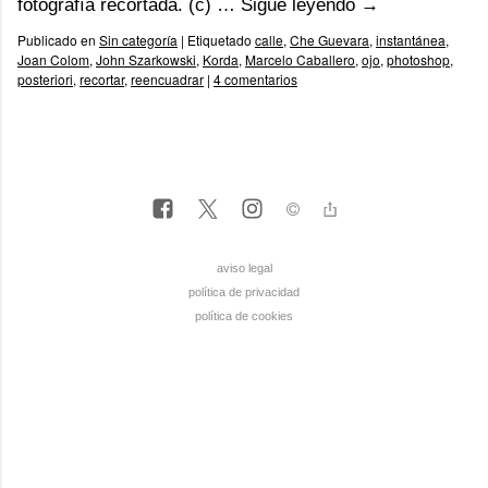
fotografía recortada. (c) …
Sigue leyendo
→
Publicado en
Sin categoría
|
Etiquetado
calle
,
Che Guevara
,
instantánea
,
Joan Colom
,
John Szarkowski
,
Korda
,
Marcelo Caballero
,
ojo
,
photoshop
,
posteriori
,
recortar
,
reencuadrar
|
4 comentarios
aviso legal
política de privacidad
política de cookies