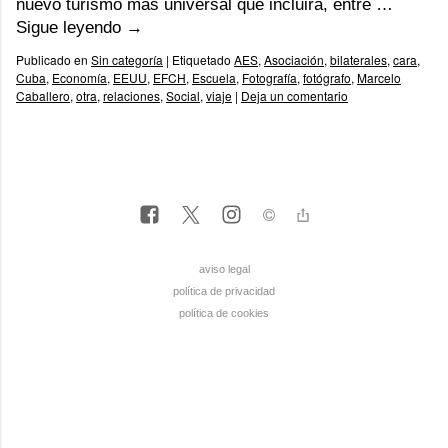
nuevo turismo más universal que incluirá, entre …
Sigue leyendo
→
Publicado en
Sin categoría
|
Etiquetado
AES
,
Asociación
,
bilaterales
,
cara
,
Cuba
,
Economía
,
EEUU
,
EFCH
,
Escuela
,
Fotografía
,
fotógrafo
,
Marcelo
Caballero
,
otra
,
relaciones
,
Social
,
viaje
|
Deja un comentario
aviso legal
política de privacidad
política de cookies