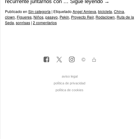
recurrente juntarnos con …
Sigue leyendo
→
Publicado en
Sin categoría
|
Etiquetado
Angel Amieva
,
bicicleta
,
China
,
clown
,
Figueres
,
Niños
,
pasayo
,
Pekín
,
Proyecto Reir
,
Rodaclown
,
Ruta de la
Seda
,
sonrisas
|
2 comentarios
aviso legal
política de privacidad
política de cookies