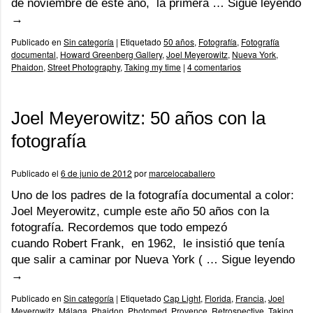
de noviembre de este año, la primera …
Sigue leyendo
→
Publicado en
Sin categoría
|
Etiquetado
50 años
,
Fotografía
,
Fotografía
documental
,
Howard Greenberg Gallery
,
Joel Meyerowitz
,
Nueva York
,
Phaidon
,
Street Photography
,
Taking my time
|
4 comentarios
Joel Meyerowitz: 50 años con la
fotografía
Publicado el
6 de junio de 2012
por
marcelocaballero
Uno de los padres de la fotografía documental a color:
Joel Meyerowitz, cumple este año 50 años con la
fotografía. Recordemos que todo empezó
cuando Robert Frank, en 1962, le insistió que tenía
que salir a caminar por Nueva York ( …
Sigue leyendo
→
Publicado en
Sin categoría
|
Etiquetado
Cap Light
,
Florida
,
Francia
,
Joel
Meyerowitz
,
Málaga
,
Phaidon
,
Photomed
,
Provence
,
Retrospective
,
Taking