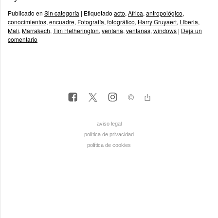
Publicado en
Sin categoría
|
Etiquetado
acto
,
Africa
,
antropológico
,
conocimientos
,
encuadre
,
Fotografía
,
fotográfico
,
Harry Gruyaert
,
LIberia
,
Mali
,
Marrakech
,
Tim Hetherington
,
ventana
,
ventanas
,
windows
|
Deja un
comentario
aviso legal
política de privacidad
política de cookies