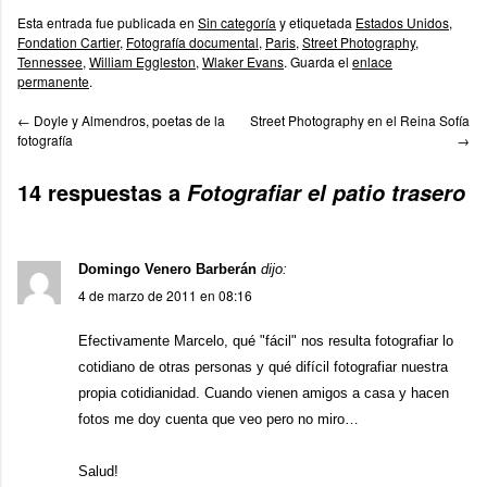
Esta entrada fue publicada en
Sin categoría
y etiquetada
Estados Unidos
,
Fondation Cartier
,
Fotografía documental
,
Paris
,
Street Photography
,
Tennessee
,
William Eggleston
,
Wlaker Evans
. Guarda el
enlace
permanente
.
←
Doyle y Almendros, poetas de la
Street Photography en el Reina Sofía
fotografía
→
14 respuestas a
Fotografiar el patio trasero
Domingo Venero Barberán
dijo:
4 de marzo de 2011 en 08:16
Efectivamente Marcelo, qué "fácil" nos resulta fotografiar lo
cotidiano de otras personas y qué difícil fotografiar nuestra
propia cotidianidad. Cuando vienen amigos a casa y hacen
fotos me doy cuenta que veo pero no miro…
Salud!