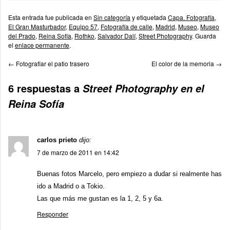
Esta entrada fue publicada en
Sin categoría
y etiquetada
Capa. Fotografía
,
El Gran Masturbador
,
Equipo 57
,
Fotografía de calle
,
Madrid
,
Museo
,
Museo
del Prado
,
Reina Sofía
,
Rothko
,
Salvador Dalí
,
Street Photography
. Guarda
el
enlace permanente
.
←
Fotografiar el patio trasero
El color de la memoria
→
6 respuestas a
Street Photography en el
Reina Sofía
carlos prieto
dijo:
7 de marzo de 2011 en 14:42
Buenas fotos Marcelo, pero empiezo a dudar si realmente has
ido a Madrid o a Tokio.
Las que más me gustan es la 1, 2, 5 y 6a.
Responder