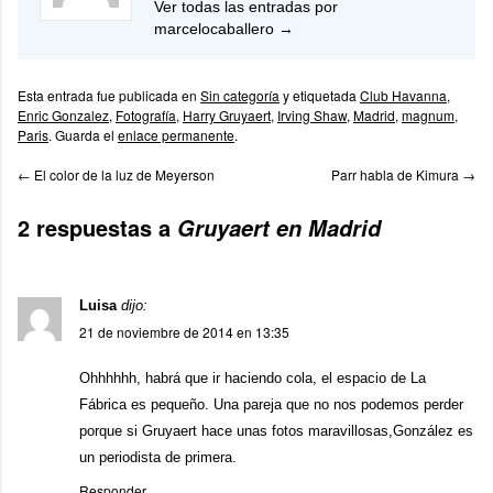
Ver todas las entradas por
marcelocaballero
→
Esta entrada fue publicada en
Sin categoría
y etiquetada
Club Havanna
,
Enric Gonzalez
,
Fotografía
,
Harry Gruyaert
,
Irving Shaw
,
Madrid
,
magnum
,
Paris
. Guarda el
enlace permanente
.
←
El color de la luz de Meyerson
Parr habla de Kimura
→
2 respuestas a
Gruyaert en Madrid
Luisa
dijo:
21 de noviembre de 2014 en 13:35
Ohhhhhh, habrá que ir haciendo cola, el espacio de La
Fábrica es pequeño. Una pareja que no nos podemos perder
porque si Gruyaert hace unas fotos maravillosas,González es
un periodista de primera.
Responder