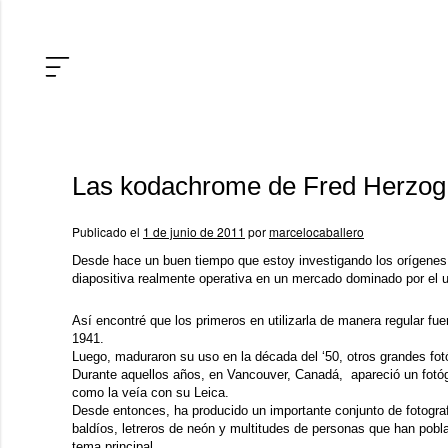
Las kodachrome de Fred Herzog
Publicado el
1 de junio de 2011
por
marcelocaballero
Desde hace un buen tiempo que estoy investigando los orígenes d
diapositiva realmente operativa en un mercado dominado por el u
Así encontré que los primeros en utilizarla de manera regular fu
1941.
Luego, maduraron su uso en la década del ‘50, otros grandes fot
Durante aquellos años, en Vancouver, Canadá, apareció un fot
como la veía con su Leica.
Desde entonces, ha producido un importante conjunto de fotogr
baldíos, letreros de neón y multitudes de personas que han pobla
tema principal.