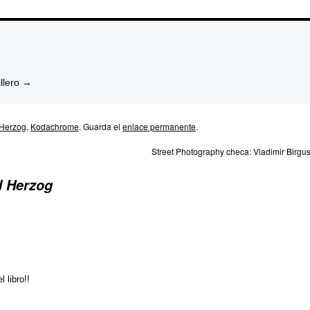
llero
→
 Herzog
,
Kodachrome
. Guarda el
enlace permanente
.
Street Photography checa: Vladimir Birgu
d Herzog
 libro!!