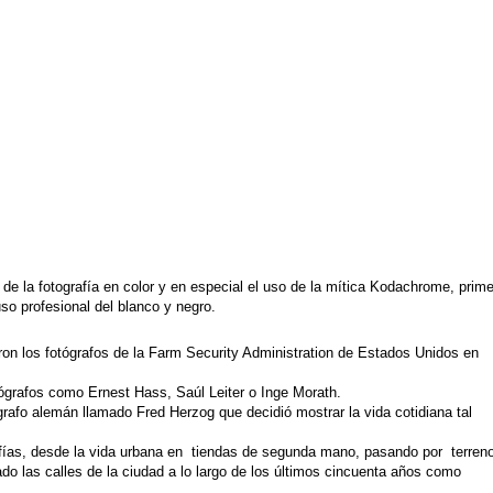
e la fotografía en color y en especial el uso de la mítica Kodachrome, prim
so profesional del blanco y negro.
eron los
fotógrafos
de la Farm Security Administration de Estados Unidos en
ógrafos como Ernest Hass, Saúl Leiter o Inge Morath.
ógrafo alemán llamado
Fred Herzog
que decidió mostrar la vida cotidiana tal
afías, desde la vida urbana en tiendas de segunda mano, pasando por terren
do las calles de la ciudad a lo largo de los últimos cincuenta años como