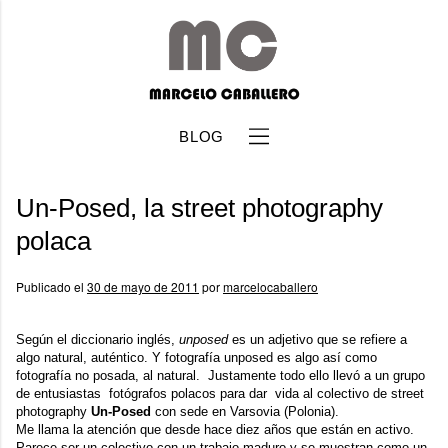
BLOG
Un-Posed, la street photography
polaca
Publicado el
30 de mayo de 2011
por
marcelocaballero
b
Según el diccionario inglés,
unposed
es un adjetivo que se refiere a
algo natural, auténtico. Y fotografía unposed es algo así como
fotografía no posada, al natural. Justamente todo ello llevó a un grupo
de entusiastas fotógrafos polacos para dar vida al colectivo de street
photography
Un-Posed
con sede en Varsovia (Polonia).
Me llama la atención que desde hace diez años que están en activo.
Parece ser un colectivo con un trabajo maduro y se muestran como un