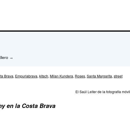
llero
→
ta Brava
,
Empuriabrava
,
kitsch
,
Milan Kundera
,
Roses
,
Santa Margarita
,
street
El Saúl Leiter de la fotografía móvi
hy en la Costa Brava