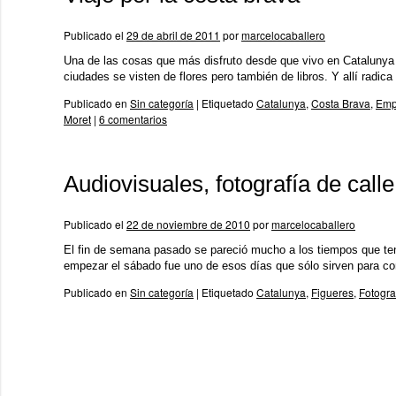
Publicado el
29 de abril de 2011
por
marcelocaballero
Una de las cosas que más disfruto desde que vivo en Catalunya es
ciudades se visten de flores pero también de libros. Y allí radi
Publicado en
Sin categoría
|
Etiquetado
Catalunya
,
Costa Brava
,
Emp
Moret
|
6 comentarios
Audiovisuales, fotografía de call
Publicado el
22 de noviembre de 2010
por
marcelocaballero
El fin de semana pasado se pareció mucho a los tiempos que tene
empezar el sábado fue uno de esos días que sólo sirven para co
Publicado en
Sin categoría
|
Etiquetado
Catalunya
,
Figueres
,
Fotogra