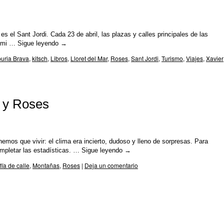
 el Sant Jordi. Cada 23 de abril, las plazas y calles principales de las
ca mi …
Sigue leyendo
→
uria Brava
,
kitsch
,
Libros
,
Lloret del Mar
,
Roses
,
Sant Jordi
,
Turismo
,
Viajes
,
Xavier
e y Roses
mos que vivir: el clima era incierto, dudoso y lleno de sorpresas. Para
mpletar las estadísticas. …
Sigue leyendo
→
fía de calle
,
Montañas
,
Roses
|
Deja un comentario