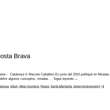
Costa Brava
rita – Catalunya © Marcelo Caballero En junio del 2010 publiqué en Miradas
 definí algunos conceptos, miradas …
Sigue leyendo
→
abrava
,
kitsch
,
Milan Kundera
,
Roses
,
Santa Margarita
,
street photoggraphy
|
8