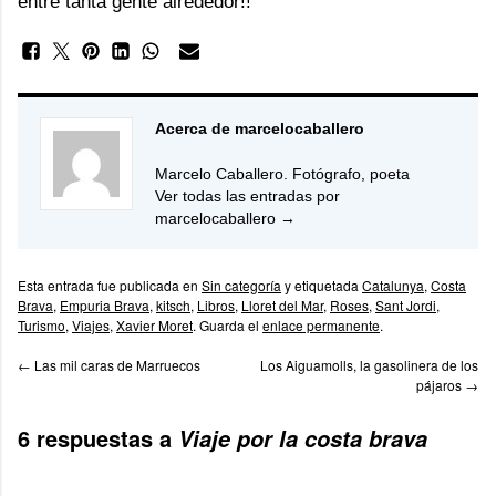
entre tanta gente alrededor!!
Acerca de marcelocaballero
Marcelo Caballero. Fotógrafo, poeta
Ver todas las entradas por
marcelocaballero
→
Esta entrada fue publicada en
Sin categoría
y etiquetada
Catalunya
,
Costa
Brava
,
Empuria Brava
,
kitsch
,
Libros
,
Lloret del Mar
,
Roses
,
Sant Jordi
,
Turismo
,
Viajes
,
Xavier Moret
. Guarda el
enlace permanente
.
←
Las mil caras de Marruecos
Los Aiguamolls, la gasolinera de los
pájaros
→
6 respuestas a
Viaje por la costa brava