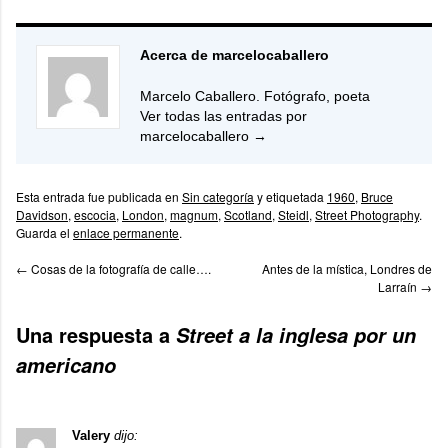
Acerca de marcelocaballero
Marcelo Caballero. Fotógrafo, poeta
Ver todas las entradas por
marcelocaballero
→
Esta entrada fue publicada en
Sin categoría
y etiquetada
1960
,
Bruce
Davidson
,
escocia
,
London
,
magnum
,
Scotland
,
Steidl
,
Street Photography
.
Guarda el
enlace permanente
.
←
Cosas de la fotografía de calle….
Antes de la mística, Londres de
Larraín
→
Una respuesta a
Street a la inglesa por un
americano
Valery
dijo: