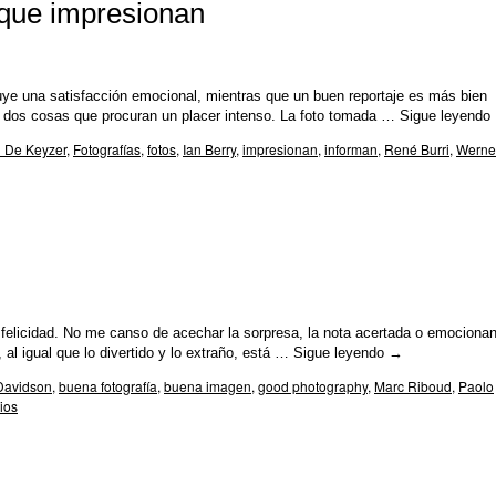
 que impresionan
ye una satisfacción emocional, mientras que un buen reportaje es más bien
n dos cosas que procuran un placer intenso. La foto tomada …
Sigue leyendo
l De Keyzer
,
Fotografías
,
fotos
,
Ian Berry
,
impresionan
,
informan
,
René Burri
,
Werne
licidad. No me canso de acechar la sorpresa, la nota acertada o emocionan
 al igual que lo divertido y lo extraño, está …
Sigue leyendo
→
Davidson
,
buena fotografía
,
buena imagen
,
good photography
,
Marc Riboud
,
Paolo
ios