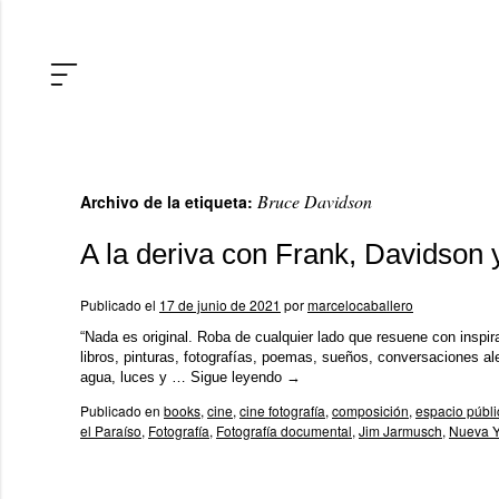
Bruce Davidson
Archivo de la etiqueta:
A la deriva con Frank, Davidson
Publicado el
17 de junio de 2021
por
marcelocaballero
“Nada es original. Roba de cualquier lado que resuene con inspi
libros, pinturas, fotografías, poemas, sueños, conversaciones al
agua, luces y …
Sigue leyendo
→
Publicado en
books
,
cine
,
cine fotografía
,
composición
,
espacio públi
el Paraíso
,
Fotografía
,
Fotografía documental
,
Jim Jarmusch
,
Nueva Y