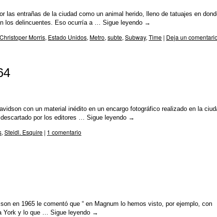
r las entrañas de la ciudad como un animal herido, lleno de tatuajes en don
ién los delincuentes. Eso ocurría a …
Sigue leyendo
→
Christoper Morris
,
Estado Unidos
,
Metro
,
subte
,
Subway
,
Time
|
Deja un comentari
64
vidson con un material inédito en un encargo fotográfico realizado en la ciu
descartado por los editores …
Sigue leyendo
→
s
,
Steidl. Esquire
|
1 comentario
resson en 1965 le comentó que “ en Magnum lo hemos visto, por ejemplo, con
va York y lo que …
Sigue leyendo
→