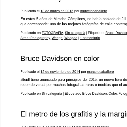
Publicado el
13 de marzo de 2015
por
marcelocaballero
En estos 5 años de Miradas Cómplices, no había hablado de Jill 
que corresponde: una de las mejores fotógrafas de calle conte
Publicado en
FOTOGRAFÍA
,
Sin categoría
|
Etiquetado
Bruce Davids
Street Photography
,
Weege
,
Weegee
|
1 comentario
Bruce Davidson en color
Publicado el
12 de noviembre de 2014
por
marcelocaballero
Steidl tiene anunciado para principios del 2015, un nuevo libro 
recorrido visual por muchas fotografías raras e inéditas que el au
Publicado en
Sin categoría
|
Etiquetado
Bruce Davidson
,
Color
,
Fotog
El metro de los grafitis y la marg
Publicado el
24 de octubre de 2014
por
marcelocaballero