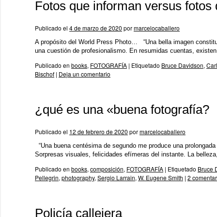
Fotos que informan versus fotos
Publicado el
4 de marzo de 2020
por
marcelocaballero
A propósito del World Press Photo… “Una bella imagen constitu
una cuestión de profesionalismo. En resumidas cuentas, existe
Publicado en
books
,
FOTOGRAFÍA
|
Etiquetado
Bruce Davidson
,
Car
Bischof
|
Deja un comentario
¿qué es una «buena fotografía?
Publicado el
12 de febrero de 2020
por
marcelocaballero
“Una buena centésima de segundo me produce una prolongada fe
Sorpresas visuales, felicidades efímeras del instante. La belleza,
Publicado en
books
,
composición
,
FOTOGRAFÍA
|
Etiquetado
Bruce 
Pellegrin
,
photography
,
Sergio Larrain
,
W. Eugene Smith
|
2 comentar
Policía callejera