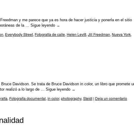
Freedman y me parece que ya es hora de hacer justicia y ponerla en el sitio
mporáneas de la …
Sigue leyendo
→
on
,
Everybody Street
,
Fotografía de calle
,
Helen Levitt
,
Jill Freedman
,
Nueva York
,
de Bruce Davidson. Se trata de Bruce Davidson in color, un libro que promete u
tor realizó a lo largo de …
Sigue leyendo
→
rafía
,
Fotografía documental
,
in color
,
photography
,
Steidl
|
Deja un comentario
inalidad