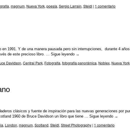
grafía
,
magnum
,
Nueva York
,
poesía
,
Sergio Larrain
,
Steidl
|
1 comentario
 en 1991. Y de una manera pausada pero sin interrupciones, durante 4 años
avés de este precioso libro. …
Sigue leyendo
→
uce Davidson
,
Central Park
,
Fotografía
,
fotografía panorámica
,
Noblex
,
Nueva York
ano
daderos clásicos y fuente de inspiración para las nuevas generaciones por pu
Scotland 1960 de Bruce Davidson un libro que tiene …
Sigue leyendo
→
ia
,
London
,
magnum
,
Scotland
,
Steidl
,
Street Photography
|
1 comentario