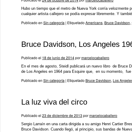
Hubo un tiempo que el metro de Nueva York corría velozmente po
cualquier artista callejero se podía expresar libremente. Y tamb
Publicado en
Sin categoría
|
Etiquetado
Americans
,
Bruce Davidson
,
Bruce Davidson, Los Angeles 19
Publicado el
18 de junio de 2014
por
marcelocaballero
En el mes de agosto, Steidl publicará un nuevo libro de Bruce Da
de Los Angeles en 1964 para Esquire que, en su momento, fue 
Publicado en
Sin categoría
|
Etiquetado
Bruce Davidson
,
Los Angele
La luz viva del circo
Publicado el
23 de diciembre de 2013
por
marcelocaballero
Sergio Larraín en una carta dirigida a su amigo Henri Cartier B
Bruce Davidson. Cuando llegó, al principio, sus bandas de Nue