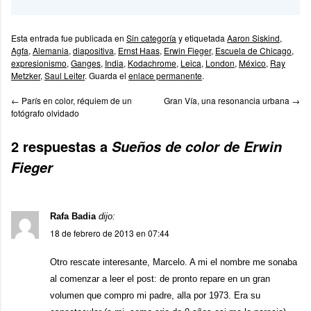
Esta entrada fue publicada en
Sin categoría
y etiquetada
Aaron Siskind
,
Agfa
,
Alemania
,
diapositiva
,
Ernst Haas
,
Erwin Fieger
,
Escuela de Chicago
,
expresionismo
,
Ganges
,
India
,
Kodachrome
,
Leica
,
London
,
México
,
Ray
Metzker
,
Saul Leiter
. Guarda el
enlace permanente
.
←
París en color, réquiem de un
Gran Vía, una resonancia urbana
→
fotógrafo olvidado
2 respuestas a
Sueños de color de Erwin
Fieger
Rafa Badia
dijo:
18 de febrero de 2013 en 07:44
Otro rescate interesante, Marcelo. A mi el nombre me sonaba
al comenzar a leer el post: de pronto repare en un gran
volumen que compro mi padre, alla por 1973. Era su