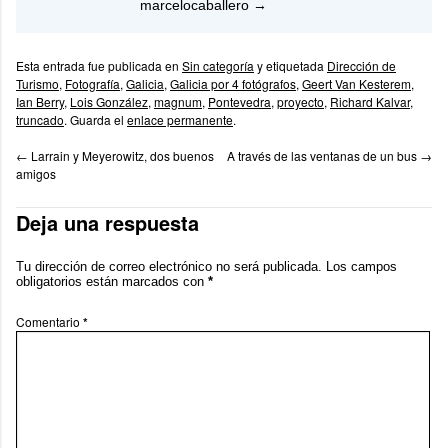
marcelocaballero
→
Esta entrada fue publicada en
Sin categoría
y etiquetada
Dirección de
Turismo
,
Fotografía
,
Galicia
,
Galicia por 4 fotógrafos
,
Geert Van Kesterem
,
Ian Berry
,
Lois González
,
magnum
,
Pontevedra
,
proyecto
,
Richard Kalvar
,
truncado
. Guarda el
enlace permanente
.
←
Larrain y Meyerowitz, dos buenos
A través de las ventanas de un bus
→
amigos
Deja una respuesta
Tu dirección de correo electrónico no será publicada.
Los campos
obligatorios están marcados con
*
Comentario
*