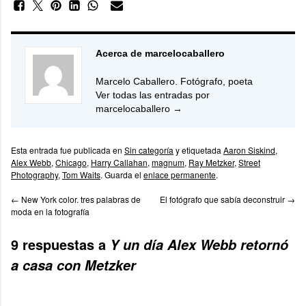
Acerca de marcelocaballero
Marcelo Caballero. Fotógrafo, poeta
Ver todas las entradas por
marcelocaballero
→
Esta entrada fue publicada en
Sin categoría
y etiquetada
Aaron Siskind
,
Alex Webb
,
Chicago
,
Harry Callahan
,
magnum
,
Ray Metzker
,
Street
Photography
,
Tom Waits
. Guarda el
enlace permanente
.
←
New York color. tres palabras de
El fotógrafo que sabía deconstruir
→
moda en la fotografía
9 respuestas a
Y un día Alex Webb retornó
a casa con Metzker