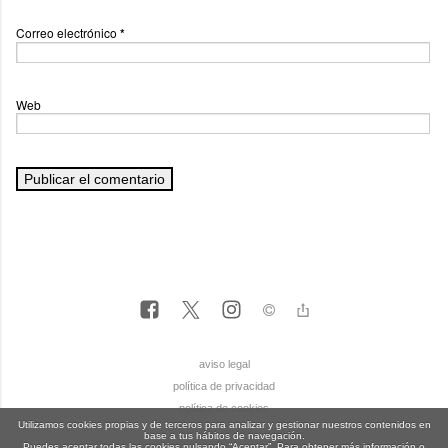
Correo electrónico
*
Web
aviso legal
política de privacidad
política de cookies
Utilizamos cookies propias y de terceros para analizar y gestionar nuestros contenidos en
base a tus hábitos de navegación.
Puedes aceptar todas las cookies pulsando “Aceptar”. Para obtener más información o