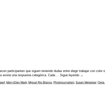
ecen participantes que siguen teniendo dudas entre elegir trabajar con color o
no existe una respuesta categórica. Cada …
Sigue leyendo
→
aert
,
Mary Ellen Mark
,
Miguel Rio Branco
,
Photojournalism
,
Susan Meiselas
|
Deja