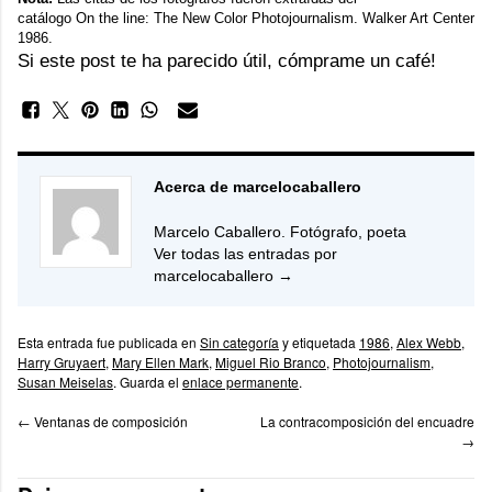
catálogo
On the line: The New Color Photojournalism
. Walker Art Center
1986.
Si este post te ha parecido útil, cómprame un café!
Acerca de marcelocaballero
Marcelo Caballero. Fotógrafo, poeta
Ver todas las entradas por
marcelocaballero
→
Esta entrada fue publicada en
Sin categoría
y etiquetada
1986
,
Alex Webb
,
Harry Gruyaert
,
Mary Ellen Mark
,
Miguel Rio Branco
,
Photojournalism
,
Susan Meiselas
. Guarda el
enlace permanente
.
←
Ventanas de composición
La contracomposición del encuadre
→