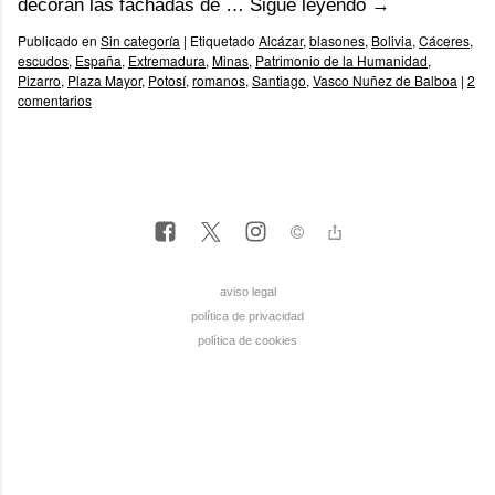
decoran las fachadas de …
Sigue leyendo
→
Publicado en
Sin categoría
|
Etiquetado
Alcázar
,
blasones
,
Bolivia
,
Cáceres
,
escudos
,
España
,
Extremadura
,
Minas
,
Patrimonio de la Humanidad
,
Pizarro
,
Plaza Mayor
,
Potosí
,
romanos
,
Santiago
,
Vasco Nuñez de Balboa
|
2
comentarios
aviso legal
política de privacidad
política de cookies