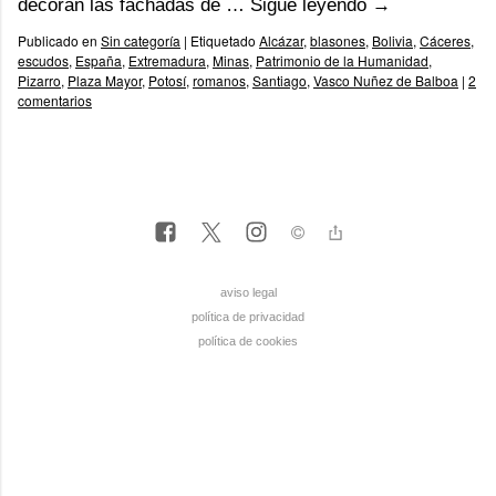
decoran las fachadas de …
Sigue leyendo
→
Publicado en
Sin categoría
|
Etiquetado
Alcázar
,
blasones
,
Bolivia
,
Cáceres
,
escudos
,
España
,
Extremadura
,
Minas
,
Patrimonio de la Humanidad
,
Pizarro
,
Plaza Mayor
,
Potosí
,
romanos
,
Santiago
,
Vasco Nuñez de Balboa
|
2
comentarios
aviso legal
política de privacidad
política de cookies