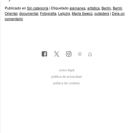
Publicado en
Sin categoría
|
Etiquetado
alemanes
,
artística
,
Berlin
,
Berlín
Oriental
,
documental
,
Fotografía
,
Leipzig
,
María Sewcz
,
outsiders
|
Deja un
comentario
aviso legal
política de privacidad
política de cookies