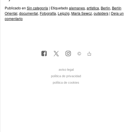
Publicado en
Sin categoría
|
Etiquetado
alemanes
,
artística
,
Berlin
,
Berlín
Oriental
,
documental
,
Fotografía
,
Leipzig
,
María Sewcz
,
outsiders
|
Deja un
comentario
aviso legal
política de privacidad
política de cookies