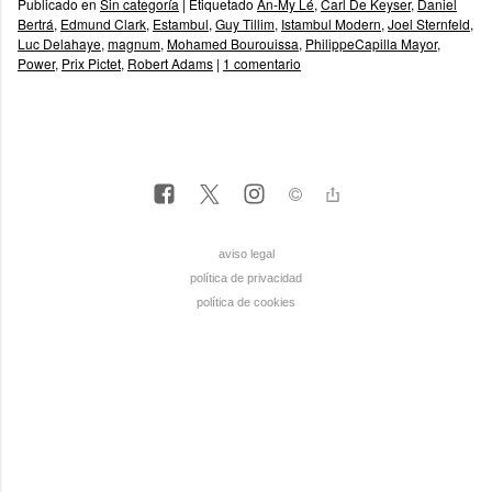
Publicado en
Sin categoría
|
Etiquetado
An-My Lé
,
Carl De Keyser
,
Daniel
Bertrá
,
Edmund Clark
,
Estambul
,
Guy Tillim
,
Istambul Modern
,
Joel Sternfeld
,
Luc Delahaye
,
magnum
,
Mohamed Bourouissa
,
PhilippeCapilla Mayor
,
Power
,
Prix Pictet
,
Robert Adams
|
1 comentario
aviso legal
política de privacidad
política de cookies