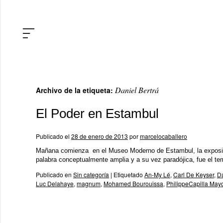
Daniel Bertrá
Archivo de la etiqueta:
El Poder en Estambul
Publicado el
28 de enero de 2013
por
marcelocaballero
Mañana comienza en el Museo Moderno de Estambul, la exposició
palabra conceptualmente amplia y a su vez paradójica, fue el te
Publicado en
Sin categoría
|
Etiquetado
An-My Lé
,
Carl De Keyser
,
Da
Luc Delahaye
,
magnum
,
Mohamed Bourouissa
,
PhilippeCapilla May