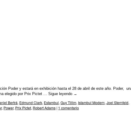
n Poder y estará en exhibición hasta el 28 de abril de este año. Poder, un
ma elegido por Prix Pictet …
Sigue leyendo
→
niel Bertrá
,
Edmund Clark
,
Estambul
,
Guy Tillim
,
Istambul Modern
,
Joel Sternfeld
,
or
,
Power
,
Prix Pictet
,
Robert Adams
|
1 comentario