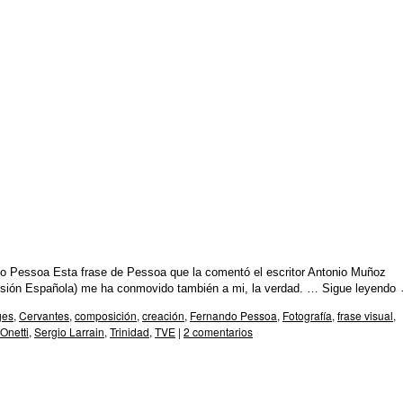
o Pessoa Esta frase de Pessoa que la comentó el escritor Antonio Muñoz
visión Española) me ha conmovido también a mi, la verdad. …
Sigue leyendo
ges
,
Cervantes
,
composición
,
creación
,
Fernando Pessoa
,
Fotografía
,
frase visual
,
Onetti
,
Sergio Larrain
,
Trinidad
,
TVE
|
2 comentarios