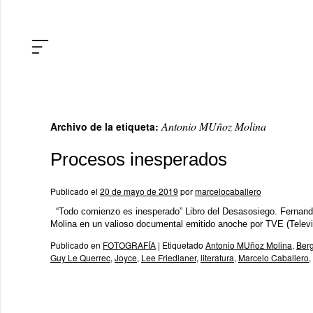
Antonio MUñoz Molina
Archivo de la etiqueta:
Procesos inesperados
Publicado el
20 de mayo de 2019
por
marcelocaballero
“Todo comienzo es inesperado” Libro del Desasosiego. Fernand
Molina en un valioso documental emitido anoche por TVE (Tele
Publicado en
FOTOGRAFÍA
|
Etiquetado
Antonio MUñoz Molina
,
Ber
Guy Le Querrec
,
Joyce
,
Lee Friedlaner
,
literatura
,
Marcelo Caballero
,