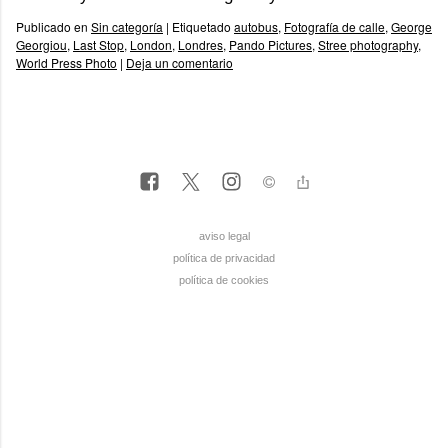
Publicado en
Sin categoría
|
Etiquetado
autobus
,
Fotografía de calle
,
George
Georgiou
,
Last Stop
,
London
,
Londres
,
Pando Pictures
,
Stree photography
,
World Press Photo
|
Deja un comentario
aviso legal
política de privacidad
política de cookies