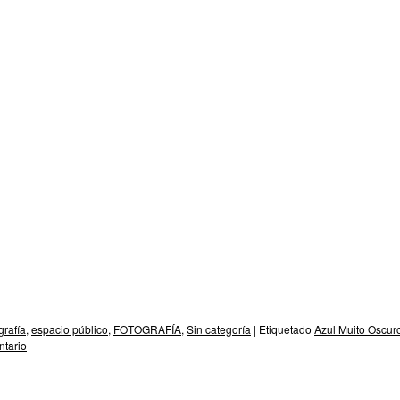
grafía
,
espacio público
,
FOTOGRAFÍA
,
Sin categoría
|
Etiquetado
Azul Muito Oscur
ntario