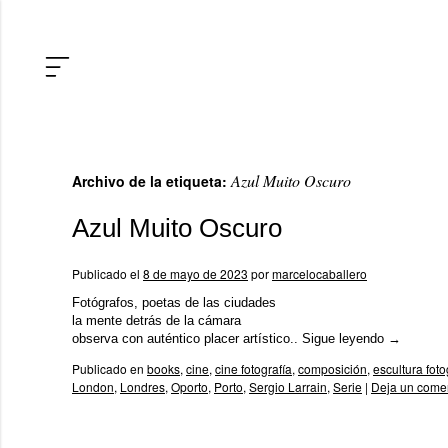
Azul Muito Oscuro
Archivo de la etiqueta:
Azul Muito Oscuro
Publicado el
8 de mayo de 2023
por
marcelocaballero
Fotógrafos, poetas de las ciudades
la mente detrás de la cámara
observa con auténtico placer artístico..
Sigue leyendo
→
Publicado en
books
,
cine
,
cine fotografía
,
composición
,
escultura foto
London
,
Londres
,
Oporto
,
Porto
,
Sergio Larrain
,
Serie
|
Deja un come