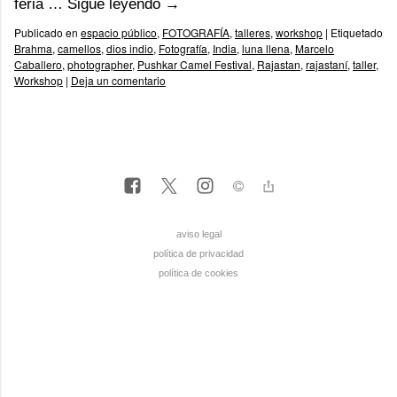
feria …
Sigue leyendo
→
Publicado en
espacio público
,
FOTOGRAFÍA
,
talleres
,
workshop
|
Etiquetado
Brahma
,
camellos
,
dios indio
,
Fotografía
,
India
,
luna llena
,
Marcelo
Caballero
,
photographer
,
Pushkar Camel Festival
,
Rajastan
,
rajastaní
,
taller
,
Workshop
|
Deja un comentario
aviso legal
política de privacidad
política de cookies