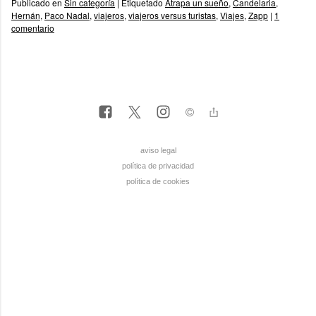
Publicado en
Sin categoría
|
Etiquetado
Atrapa un sueño
,
Candelaria
,
Hernán
,
Paco Nadal
,
viajeros
,
viajeros versus turistas
,
Viajes
,
Zapp
|
1
comentario
aviso legal
política de privacidad
política de cookies