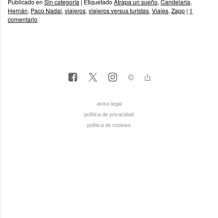
Publicado en
Sin categoría
|
Etiquetado
Atrapa un sueño
,
Candelaria
,
Hernán
,
Paco Nadal
,
viajeros
,
viajeros versus turistas
,
Viajes
,
Zapp
|
1
comentario
aviso legal
política de privacidad
política de cookies