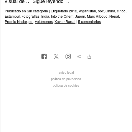
visual de …
Sigue leyendo
→
Publicado en
Sin categoría
|
Etiquetado
2012
,
Afganistán
,
box
,
China
,
cinco
,
Estambul
,
Fotografías
,
India
,
Into the Orient
,
Japón
,
Marc Riboud
,
Nepal
,
Premio Nadar
,
set
,
volúmenes
,
Xavier Barral
|
5 comentarios
aviso legal
política de privacidad
política de cookies