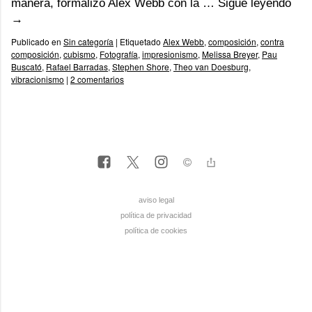
manera, formalizó Alex Webb con la …
Sigue leyendo
→
Publicado en
Sin categoría
|
Etiquetado
Alex Webb
,
composición
,
contra
composición
,
cubismo
,
Fotografía
,
impresionismo
,
Melissa Breyer
,
Pau
Buscató
,
Rafael Barradas
,
Stephen Shore
,
Theo van Doesburg
,
vibracionismo
|
2 comentarios
aviso legal
política de privacidad
política de cookies