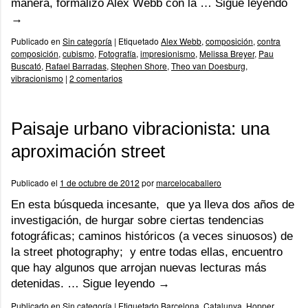
manera, formalizó Alex Webb con la …
Sigue leyendo
→
Publicado en
Sin categoría
|
Etiquetado
Alex Webb
,
composición
,
contra
composición
,
cubismo
,
Fotografía
,
impresionismo
,
Melissa Breyer
,
Pau
Buscató
,
Rafael Barradas
,
Stephen Shore
,
Theo van Doesburg
,
vibracionismo
|
2 comentarios
Paisaje urbano vibracionista: una
aproximación street
Publicado el
1 de octubre de 2012
por
marcelocaballero
En esta búsqueda incesante, que ya lleva dos años de
investigación, de hurgar sobre ciertas tendencias
fotográficas; caminos históricos (a veces sinuosos) de
la street photography; y entre todas ellas, encuentro
que hay algunos que arrojan nuevas lecturas más
detenidas. …
Sigue leyendo
→
Publicado en
Sin categoría
|
Etiquetado
Barcelona
,
Catalunya
,
Hopper
,