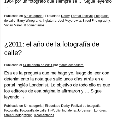
1964 por un fotógrafo que siempre se …
Sigue leyendo
→
Publicado en
Sin categoría
|
Etiquetado
Derby
,
Format Festival
,
Fotografía
de calle
,
Garry Winogrand
,
Inglaterra
,
Joel Meyerowitz
,
Street Photography
,
Vivian Maier
|
8 comentarios
¿2011: el año de la fotografía de
calle?
Publicado el
14 de enero de 2011
por
marcelocaballero
Esa es la pregunta que me hago yo, luego de leer con
detenimiento la nota que salió unos días atrás en el
portal inglés Londonist. Lo objetivo de todo ello es que
los editores de esa página lo afirmaron y …
Sigue
leyendo
→
Publicado en
Sin categoría
|
Etiquetado
Derby
,
Festival de fotografía
,
Fotografía
,
Fotografía de calle
,
In-Public
,
Inglaterra
,
Jorgensen
,
Londres
,
Street Photography
|
8 comentarios