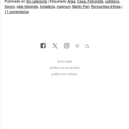
Publicado en
Sin categoría
|
Etiquetado
Arles
,
Capa. Fotografía
,
cotidiano
,
Devon
,
gato fotógrafo
,
Inglaterra
,
magnum
,
Martin Parr
,
Rencontres d'Arles
|
11 comentarios
aviso legal
política de privacidad
política de cookies