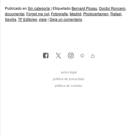
Publicado en
Sin categoría
|
Etiquetado
Bernard Plossu
,
Doctor Roncero
,
documental
,
Forget me not
,
Fotografía
,
Madrid
,
Photocertamen
,
Rafael
,
Sevilla
,
TF Editores
,
viaje
|
Deja un comentario
aviso legal
política de privacidad
política de cookies