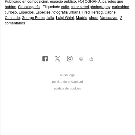
Publicado en
composición
,
espacio público
,
FOTOGRAFÍA
,
paredes que
hablan
,
Sin categoría
|
Etiquetado
calle
,
color street photography
,
curiosidad
,
curioso
,
Espacios. Especies
,
fotografía urbana
,
Fred Herzog
,
Gabriel
Cualladó
,
George Perec
,
Italia
,
Luigi Ghirri
,
Madrid
,
street
,
Vancouver
|
2
comentarios
aviso legal
política de privacidad
política de cookies