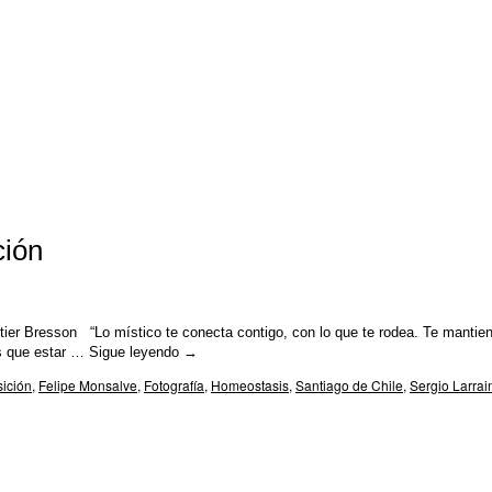
ción
tier Bresson “Lo místico te conecta contigo, con lo que te rodea. Te mantie
es que estar …
Sigue leyendo
→
ición
,
Felipe Monsalve
,
Fotografía
,
Homeostasis
,
Santiago de Chile
,
Sergio Larrai