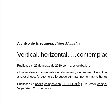
Felipe Monsalve
Archivo de la etiqueta:
Vertical, horizontal, …contempla
Publicado el
25 de marzo de 2020
por
marcelocaballero
«Una evaluación inmediata de relaciones y distancias» Henri Car
a raya el ego. Al ego no se le puede eliminar, por lo mismo tien
Publicado en
books
,
composición
,
FOTOGRAFÍA
|
Etiquetado
compos
Valparaiso
|
2 comentarios