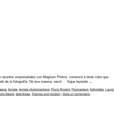
 en asuntos empresariales con Magnum Photos, comenzó a tener claro que
ndo de la fotografía. De esa manera, nació …
Sigue leyendo
→
gaeva
,
female
,
female photographers
,
Fiona Rogers
,
Firecrackers
,
fotógrafas
,
Laura 
tors Award
,
talentosas
,
Thames and Hudson
|
Deja un comentario