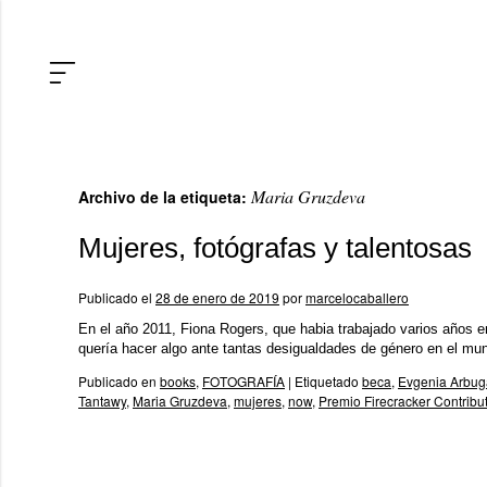
Maria Gruzdeva
Archivo de la etiqueta:
Mujeres, fotógrafas y talentosas
Publicado el
28 de enero de 2019
por
marcelocaballero
En el año 2011, Fiona Rogers, que habia trabajado varios años
quería hacer algo ante tantas desigualdades de género en el mu
Publicado en
books
,
FOTOGRAFÍA
|
Etiquetado
beca
,
Evgenia Arbu
Tantawy
,
Maria Gruzdeva
,
mujeres
,
now
,
Premio Firecracker Contribu