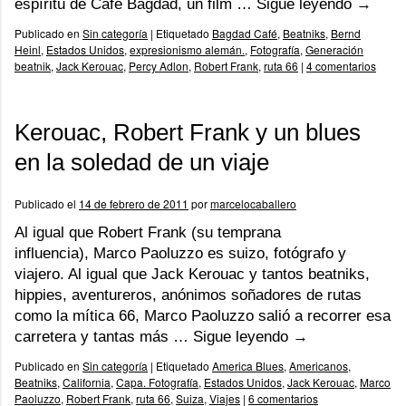
espíritu de Café Bagdad, un film …
Sigue leyendo
→
Publicado en
Sin categoría
|
Etiquetado
Bagdad Café
,
Beatniks
,
Bernd
Heinl
,
Estados Unidos
,
expresionismo alemán.
,
Fotografía
,
Generación
beatnik
,
Jack Kerouac
,
Percy Adlon
,
Robert Frank
,
ruta 66
|
4 comentarios
Kerouac, Robert Frank y un blues
en la soledad de un viaje
Publicado el
14 de febrero de 2011
por
marcelocaballero
Al igual que Robert Frank (su temprana
influencia), Marco Paoluzzo es suizo, fotógrafo y
viajero. Al igual que Jack Kerouac y tantos beatniks,
hippies, aventureros, anónimos soñadores de rutas
como la mítica 66, Marco Paoluzzo salió a recorrer esa
carretera y tantas más …
Sigue leyendo
→
Publicado en
Sin categoría
|
Etiquetado
America Blues
,
Americanos
,
Beatniks
,
California
,
Capa. Fotografía
,
Estados Unidos
,
Jack Kerouac
,
Marco
Paoluzzo
,
Robert Frank
,
ruta 66
,
Suiza
,
Viajes
|
6 comentarios