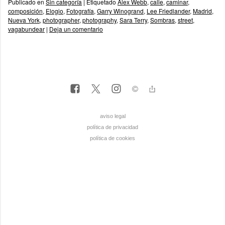
Publicado en
Sin categoría
|
Etiquetado
Alex Webb
,
calle
,
caminar
,
composición
,
Elogio
,
Fotografía
,
Garry Winogrand
,
Lee Friedlander
,
Madrid
,
Nueva York
,
photographer
,
photography
,
Sara Terry
,
Sombras
,
street
,
vagabundear
|
Deja un comentario
aviso legal
política de privacidad
política de cookies